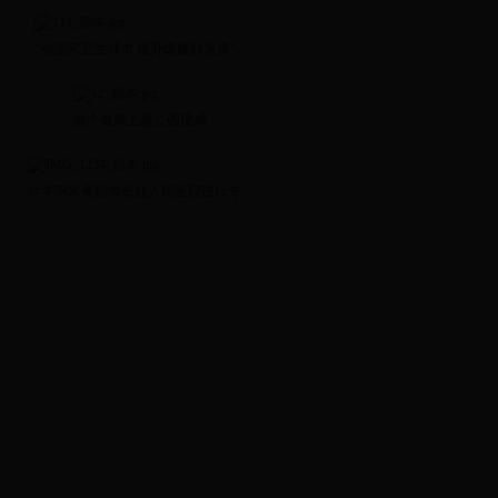
“创国家卫生城市 建升级版好龙泉”...
首个健康主题公园建成
叶学明常务副市长赴人民医院进行专...