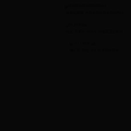
“健康大篷车”大型义诊活动龙泉站举行
社区“管事佬”柳松友 创建国卫立新功
僵尸车“霸道”无人管 清理没商量