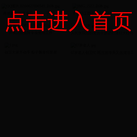
点击进入首页
再巡查再部署 掌握创卫“一手”动态
干部职工助力创卫 深入社区结对暖心
开展店招店牌专项整治工作
人民医院组织党员干部进行清扫大行动
创卫大家齐动手 粽子飘香邻里亲
67岁老人创卫忙 既当宣传员又当清洁工