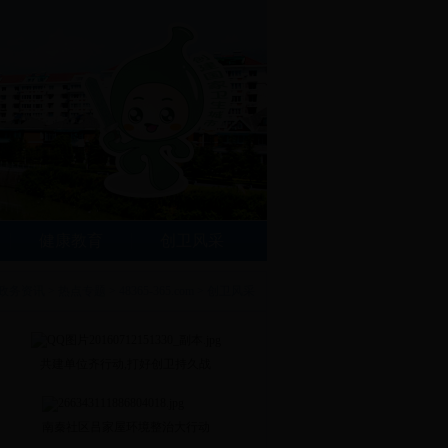
健康教育
创卫风采
政务资讯
>
热点专题
>
48365-365.com
>
创卫风采
共建单位齐行动,打好创卫持久战
南秦社区吕家屋环境整治大行动